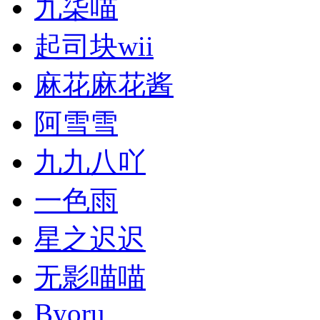
九柒喵
起司块wii
麻花麻花酱
阿雪雪
九九八吖
一色雨
星之迟迟
无影喵喵
Byoru