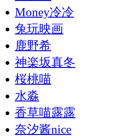
Money冷冷
兔玩映画
鹿野希
神楽坂真冬
桜桃喵
水淼
香草喵露露
奈汐酱nice