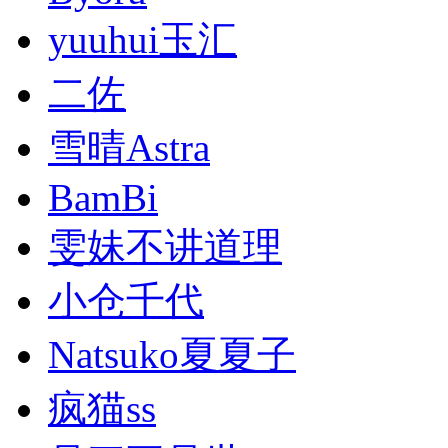
yuuhui玉汇
二佐
雪晴Astra
BamBi
雯妹不讲道理
小仓千代
Natsuko夏夏子
疯猫ss