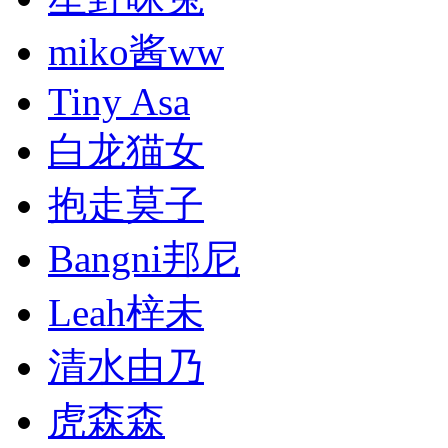
miko酱ww
Tiny Asa
白龙猫女
抱走莫子
Bangni邦尼
Leah梓未
清水由乃
虎森森