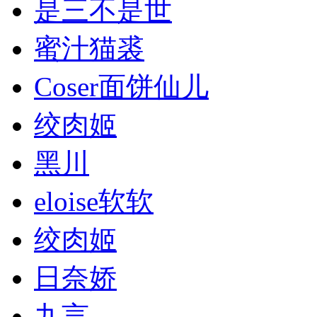
是三不是世
蜜汁猫裘
Coser面饼仙儿
绞肉姬
黑川
eloise软软
绞肉姬
日奈娇
九言