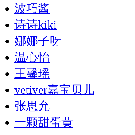
波巧酱
诗诗kiki
娜娜子呀
温心怡
王馨瑶
vetiver嘉宝贝儿
张思允
一颗甜蛋黄