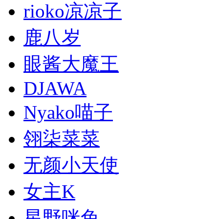
rioko凉凉子
鹿八岁
眼酱大魔王
DJAWA
Nyako喵子
翎柒菜菜
无颜小天使
女主K
星野咪兔