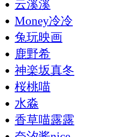
云溪溪
Money冷冷
兔玩映画
鹿野希
神楽坂真冬
桜桃喵
水淼
香草喵露露
奈汐酱nice