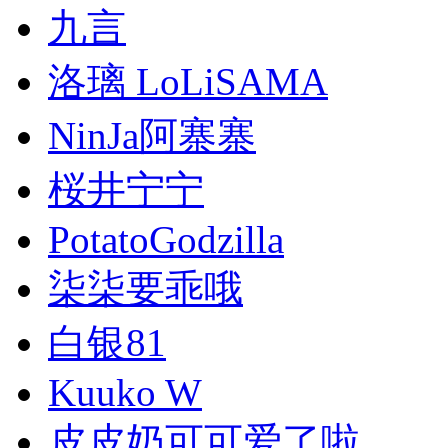
九言
洛璃 LoLiSAMA
NinJa阿寨寨
桜井宁宁
PotatoGodzilla
柒柒要乖哦
白银81
Kuuko W
皮皮奶可可爱了啦