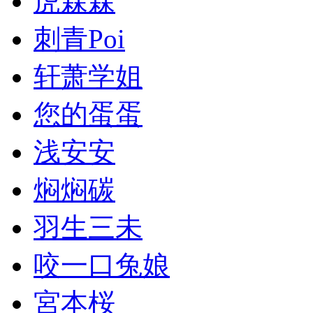
虎森森
刺青Poi
轩萧学姐
您的蛋蛋
浅安安
焖焖碳
羽生三未
咬一口兔娘
宮本桜