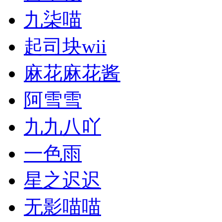
九柒喵
起司块wii
麻花麻花酱
阿雪雪
九九八吖
一色雨
星之迟迟
无影喵喵