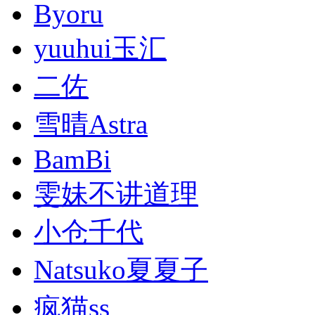
Byoru
yuuhui玉汇
二佐
雪晴Astra
BamBi
雯妹不讲道理
小仓千代
Natsuko夏夏子
疯猫ss