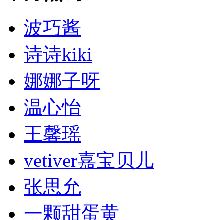
波巧酱
诗诗kiki
娜娜子呀
温心怡
王馨瑶
vetiver嘉宝贝儿
张思允
一颗甜蛋黄