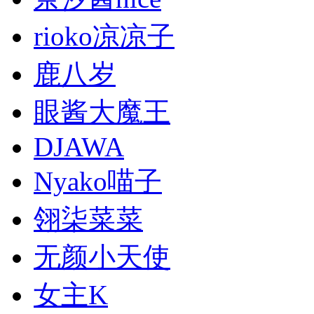
rioko凉凉子
鹿八岁
眼酱大魔王
DJAWA
Nyako喵子
翎柒菜菜
无颜小天使
女主K