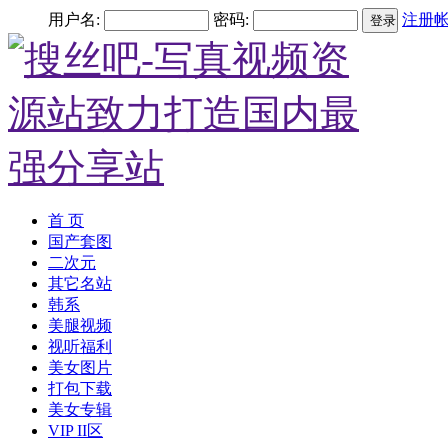
用户名:
密码:
注册
登录
首 页
国产套图
二次元
其它名站
韩系
美腿视频
视听福利
美女图片
打包下载
美女专辑
VIP II区