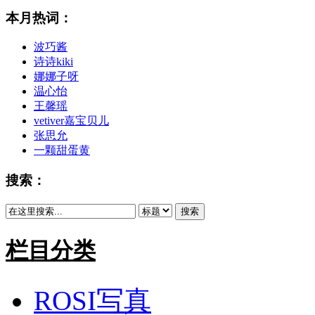
本月热词：
波巧酱
诗诗kiki
娜娜子呀
温心怡
王馨瑶
vetiver嘉宝贝儿
张思允
一颗甜蛋黄
搜索：
搜索
栏目分类
ROSI写真