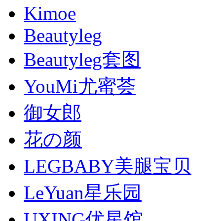
Kimoe
Beautyleg
Beautyleg套图
YouMi尤蜜荟
御女郎
花の颜
LEGBABY美腿宝贝
LeYuan星乐园
UXING优星馆