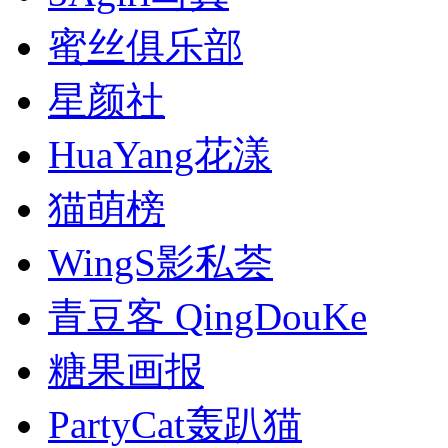
蜜丝俱乐部
星颜社
HuaYang花漾
猫萌榜
WingS影私荟
青豆客 QingDouKe
糖果画报
PartyCat轰趴猫